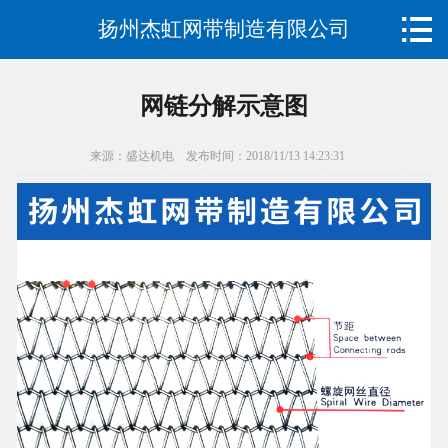

扬州杰虹网带制造有限公司
首页

关于我们
网链分解示意图
产品展示
来源：盛达机电 发布时间：2018/11/13 14:23:31
新闻资讯
厂房设备
常见问题
销售网络
在线留言
联系我们